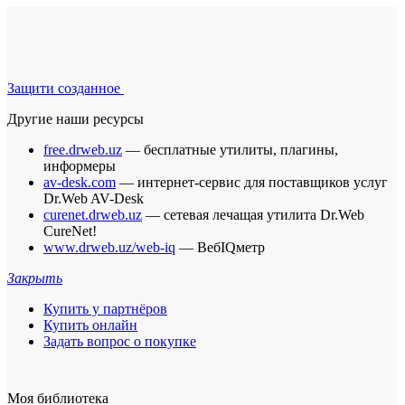
Защити созданное
Другие наши ресурсы
free.drweb.uz
— бесплатные утилиты, плагины,
информеры
av-desk.com
— интернет-сервис для поставщиков услуг
Dr.Web AV-Desk
curenet.drweb.uz
— сетевая лечащая утилита Dr.Web
CureNet!
www.drweb.uz/web-iq
— ВебIQметр
Закрыть
Купить у партнёров
Купить онлайн
Задать вопрос о покупке
Моя библиотека